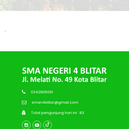
-
0342805091
sman4blitar@gmail.com
Total pengunjung hari ini : 83