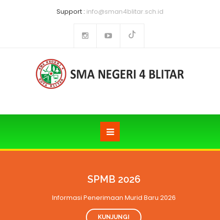
Support :
info@sman4blitar.sch.id
SPMB 2026
Informasi Penerimaan Murid Baru 2026
KUNJUNGI