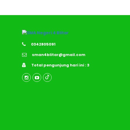
0342805091
sman4blitar@gmail.com
Total pengunjung hari ini : 3