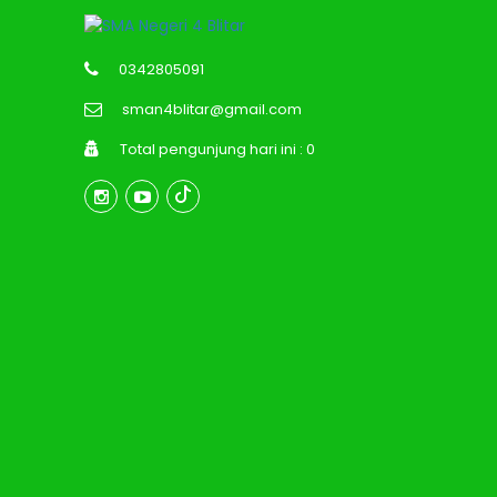
0342805091
sman4blitar@gmail.com
Total pengunjung hari ini : 0