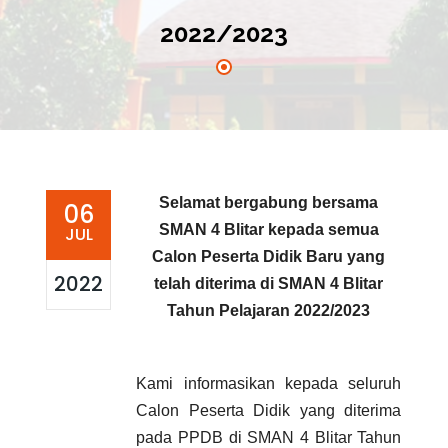
2022/2023
Selamat
bergabung bersama
06
SMAN
4
Blitar
kepada
semua
JUL
Calon P
eserta
D
idik
Baru
yang
2022
telah diterima di SM
AN
4 Blitar
Tahun Pelajaran 2022/2023
Kami informasikan
kepada seluruh
Calon Peserta
Didik
yang
diterima
pada PPDB
di
SMAN 4
Blitar
Tahun